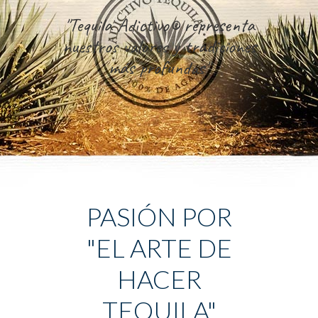
"Tequila Adictivo® representa
nuestros valores y tradiciones
más profundas"
PASIÓN POR
"EL ARTE DE
HACER
TEQUILA"